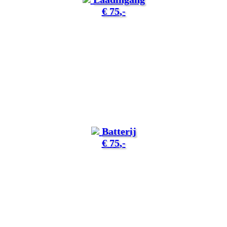
€
75
,-
Batterij
€
75
,-