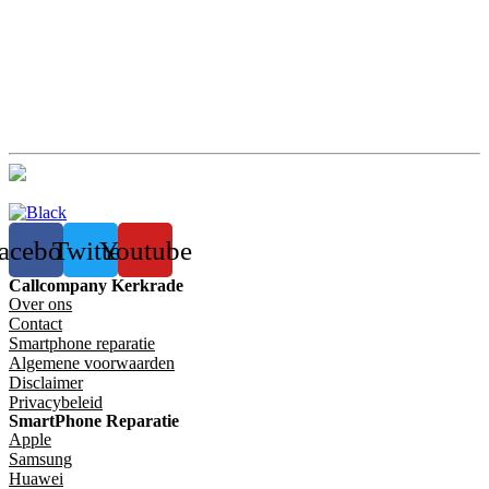
acebook
Twitter
Youtube
Callcompany Kerkrade
Over ons
Contact
Smartphone reparatie
Algemene voorwaarden
Disclaimer
Privacybeleid
SmartPhone Reparatie
Apple
Samsung
Huawei